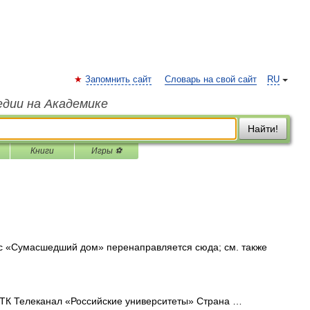
Запомнить сайт
Словарь на свой сайт
RU
едии на Академике
Найти!
Книги
Игры ⚽
 «Сумасшедший дом» перенаправляется сюда; см. также
К Телеканал «Российские университеты» Страна …