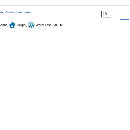
ка
,
Реклама на сайте
18+
omla,
Drupal,
WordPress, MODx.