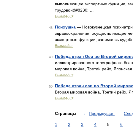
выполняющее экспертные функции, зан
трудовой&#8230; …
Википедия
Психушка
— Новокузнецкая психиатри
48
здравоохранения, осуществляющее леч
экспертные функции, занимаясь судеб
Википедия
Победа стран Оси во Второй мирово
49
иллюстрированного телеграфного бланк
мировая война, Третий рейх, Японская
Википедия
Победа стран оси во Второй мирово
50
Вторая мировая война, Третий рейх, 
Википедия
Страницы
←
Предыдущая
Сле
1
2
3
4
5
6