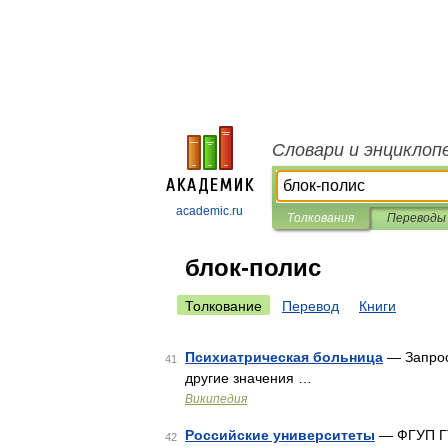
Словари и энциклоп
academic.ru
Толкования
Переводы
блок-полис
Толкование
Перевод
Книги
Психиатрическая больница
— Запрос
41
другие значения …
Википедия
Российские университеты
— ФГУП ГТ
42