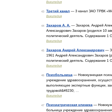
Википедия
Третий канал
— 3 канал ЗАО ТРВК «М
43
Википедия
Захаров А. А.
— Захаров, Андрей Алек
44
Александрович Захаров (родился 10 ав
политический деятель. Содержание 1 
Википедия
Захаров Андрей Александрович
— За
45
1961 Андрей Александрович Захаров (р
политический деятель. Содержание 1 
Википедия
Психбольница
— Новокузнецкая псих
46
учреждение здравоохранения, осущест
выполняющее экспертные функции, зан
трудовой&#8230; …
Википедия
Психиатрическая клиника
— Новокузн
47
больница учреждение здравоохранения